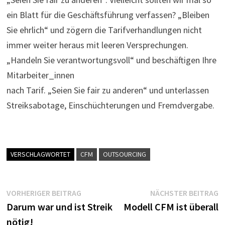
ein Blatt für die Geschäftsführung verfassen? „Bleiben
Sie ehrlich“ und zögern die Tarifverhandlungen nicht
immer weiter heraus mit leeren Versprechungen.
„Handeln Sie verantwortungsvoll“ und beschäftigen Ihre
Mitarbeiter_innen
nach Tarif. „Seien Sie fair zu anderen“ und unterlassen
Streiksabotage, Einschüchterungen und Fremdvergabe.
VERSCHLAGWORTET
CFM
OUTSOURCING
Beitragsnavigation
Vorheriger
N
VORHERIGER BEITRAG
NÄCHSTER BEITRAG
Beitrag:
B
Darum war und ist Streik
Modell CFM ist überall
nötig!